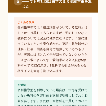
6
——でも理社国は独学のまま受験本番を迎
えた
よくある失敗
個別指導塾では「担当講師がついている教科」は
しっかり指導してもらえますが、契約していない
教科については完全に独学になります。「塾に通
っている」という安心感から、英語・数学以外の
理科・社会・国語を自分で勉強しているつもり
が、実際にはほとんど手が回っていないというケ
ースは非常に多いです。愛知県の公立入試は5教
科すべてで22点満点。1教科でも弱点があると合
格ラインを大きく割り込みます。
回避法
個別指導塾を利用している場合は、指導を受けて
いない教科の学習計画を家庭で明確にしておく必
要があります。または、全教科を一貫してカバー