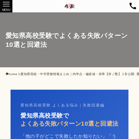
MENU
愛知県高校受験でよくある失敗パターン
10選と回避法
home
愛知県高校・中学受験情報まとめ｜内申点・偏差値・倍率【井ノ塾】
非公開:
愛知県高校受験 よくある悩み｜失敗回避編
愛知県高校受験で
よくある失敗パターン10選と回避法
「他の子がどこで失敗したか知りたい」「う