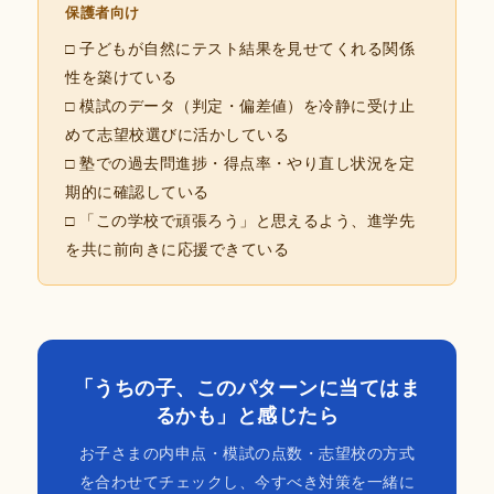
保護者向け
□ 子どもが自然にテスト結果を見せてくれる関係
性を築けている
□ 模試のデータ（判定・偏差値）を冷静に受け止
めて志望校選びに活かしている
□ 塾での過去問進捗・得点率・やり直し状況を定
期的に確認している
□ 「この学校で頑張ろう」と思えるよう、進学先
を共に前向きに応援できている
「うちの子、このパターンに当てはま
るかも」と感じたら
お子さまの内申点・模試の点数・志望校の方式
を合わせてチェックし、今すべき対策を一緒に