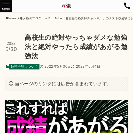
MENU
home
井ノ塾のブログ ～You Tube「名古屋の塾講師チャンネル」のテストや受験に
高校生の絶対やっちゃダメな勉強
2022
法と絶対やったら成績があがる勉
5/30
強法
2022年5月30日
2022年6月4日
勉強全般について
当ページのリンクには広告が含まれています。