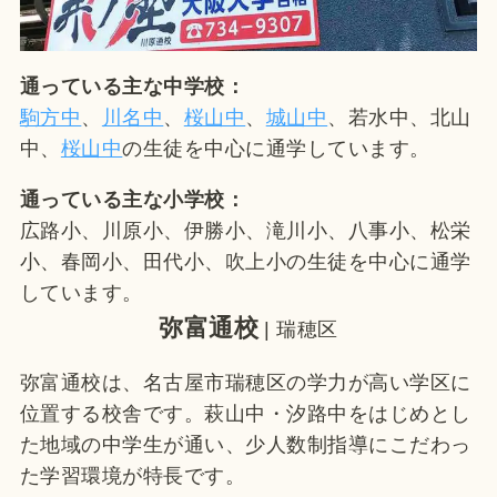
通っている主な中学校：
駒方中
、
川名中
、
桜山中
、
城山中
、若水中、北山
中、
桜山中
の生徒を中心に通学しています。
通っている主な小学校：
広路小、川原小、伊勝小、滝川小、八事小、松栄
小、春岡小、田代小、吹上小の生徒を中心に通学
しています。
弥富通校
| 瑞穂区
弥富通校は、名古屋市瑞穂区の学力が高い学区に
位置する校舎です。萩山中・汐路中をはじめとし
た地域の中学生が通い、少人数制指導にこだわっ
た学習環境が特長です。