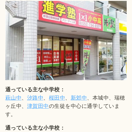
通っている主な中学校：
萩山中
、
汐路
中
、
桜田中
、
新郊中
、本城中、瑞穂
ヶ丘中、
津賀田中
の生徒を中心に通学していま
す。
通っている主な小学校：