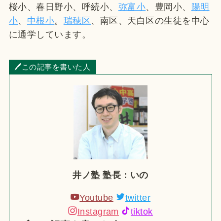
桜小、春日野小、呼続小、
弥富小
、豊岡小、
陽明
小
、
中根小
。
瑞穂区
、南区、天白区の生徒を中心
に通学しています。
🖊この記事を書いた人
井ノ塾 塾長：いの
Youtube
twitter
Instagram
tiktok