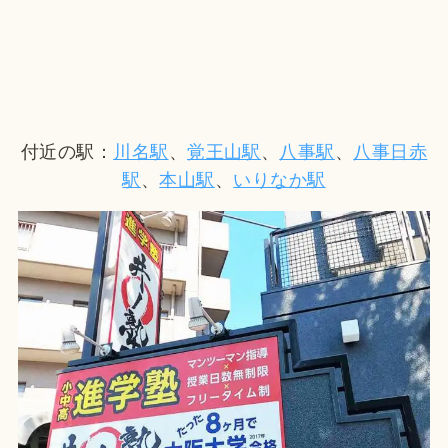
付近の駅：
川名駅
、
覚王山駅
、
八事駅
、
八事日赤
駅
、
本山駅
、
いりなか駅