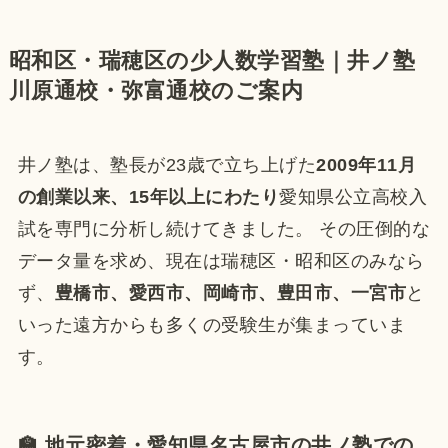
昭和区・瑞穂区の少人数学習塾｜井ノ塾
川原通校・弥富通校のご案内
井ノ塾は、塾長が23歳で立ち上げた
2009年11月
の創業以来、15年以上にわたり
愛知県公立高校入
試を専門に分析し続けてきました。 その圧倒的な
データ量を求め、現在は瑞穂区・昭和区のみなら
ず、
豊橋市、愛西市、岡崎市、豊田市、一宮市
と
いった遠方からも多くの受験生が集まっていま
す。
🏫 地元密着・愛知県名古屋市の井ノ塾での