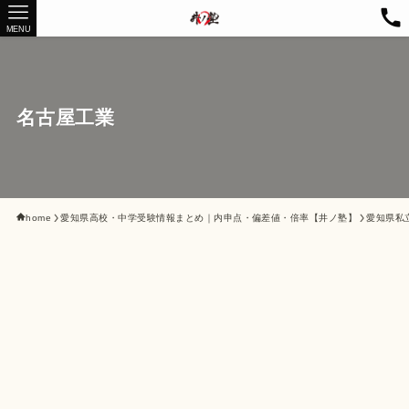
MENU
名古屋工業
home
愛知県高校・中学受験情報まとめ｜内申点・偏差値・倍率【井ノ塾】
愛知県私