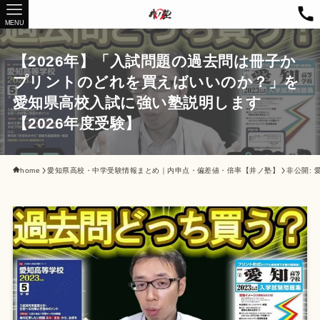
MENU
【2026年】「入試問題の過去問は冊子か
プリントのどれを買えばいいのか？」を
愛知県高校入試に強い塾説明します
【2026年度受験】
home
愛知県高校・中学受験情報まとめ｜内申点・偏差値・倍率【井ノ塾】
非公開: