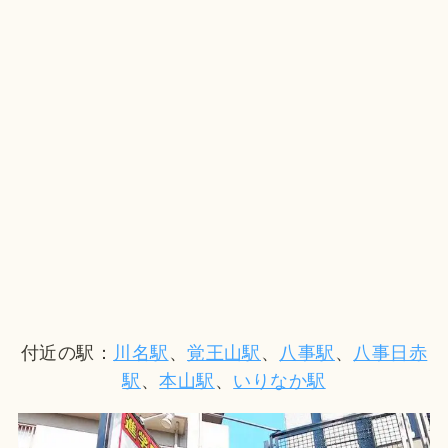
付近の駅：
川名駅
、
覚王山駅
、
八事駅
、
八事日赤
駅
、
本山駅
、
いりなか駅