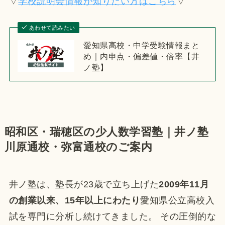
▽
学校説明会情報が知りたい方はこちら
▽
あわせて読みたい
愛知県高校・中学受験情報まと
め｜内申点・偏差値・倍率【井
ノ塾】
昭和区・瑞穂区の少人数学習塾｜井ノ塾
川原通校・弥富通校のご案内
井ノ塾は、塾長が23歳で立ち上げた
2009年11月
の創業以来、15年以上にわたり
愛知県公立高校入
試を専門に分析し続けてきました。 その圧倒的な