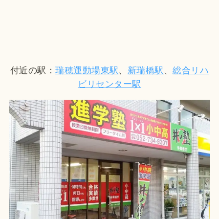
付近の駅：
瑞穂運動場東駅
、
新瑞橋駅
、
総合リハ
ビリセンター駅