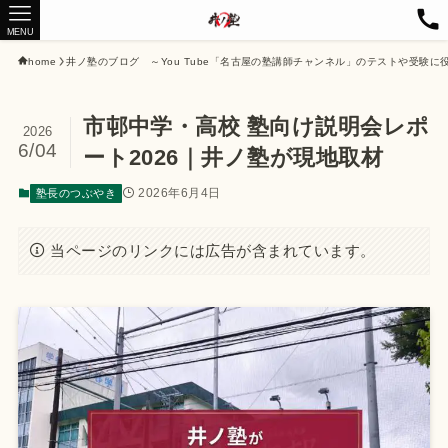
MENU
home
井ノ塾のブログ ～You Tube「名古屋の塾講師チャンネル」のテストや受験に
市邨中学・高校 塾向け説明会レポ
2026
6/04
ート2026｜井ノ塾が現地取材
2026年6月4日
塾長のつぶやき
当ページのリンクには広告が含まれています。