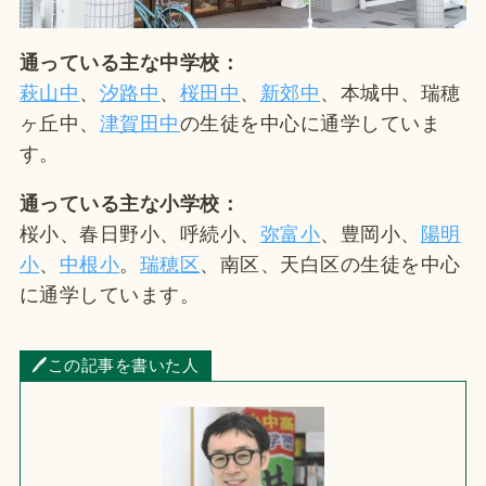
通っている主な中学校：
萩山中
、
汐路
中
、
桜田中
、
新郊中
、本城中、瑞穂
ヶ丘中、
津賀田中
の生徒を中心に通学していま
す。
通っている主な小学校：
桜小、春日野小、呼続小、
弥富小
、豊岡小、
陽明
小
、
中根小
。
瑞穂区
、南区、天白区の生徒を中心
に通学しています。
🖊この記事を書いた人