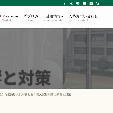
受験情報
入塾お問い合わせ
YouTube
ブログ
admission info
contact
YouTube
blog
7年度から愛知県入試が変わる！出欠記録削除の影響と対策