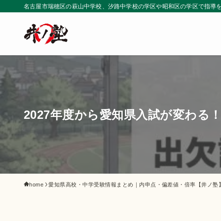
名古屋市瑞穂区の萩山中学校、汐路中学校の学区や昭和区の学区で指導
2027年度から愛知県入試が変わる
home
愛知県高校・中学受験情報まとめ｜内申点・偏差値・倍率【井ノ塾