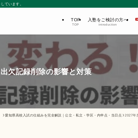
をしています。
TOP
入塾をご検討の方へ
TOP
introduction
！出欠記録削除の影響と対策
】
愛知県高校入試の仕組みを完全解説｜公立・私立・学区・内申点・当日点
202