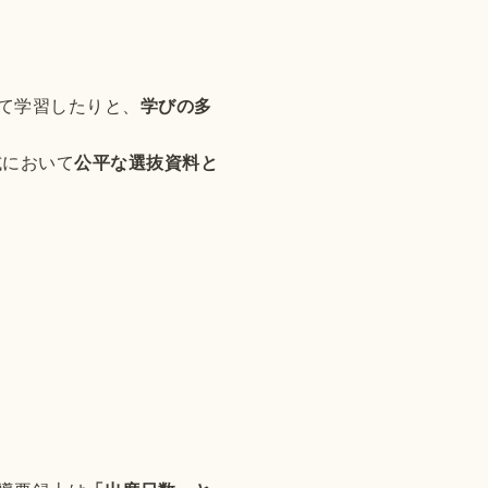
して学習したりと、
学びの多
試において
公平な選抜資料と