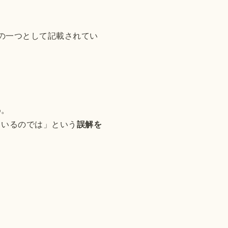
の一つとして記載されてい
め。
ているのでは」という
誤解を