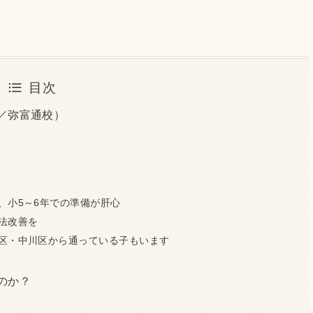
目次
／弥富通校）
、小5～6年での準備が肝心
法改善を
区・中川区から通っている子もいます
のか？