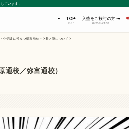
をしています。
TOP
入塾をご検討の方へ
TOP
introduction
ストや受験に役立つ情報発信～
井ノ塾について
原通校／弥富通校）