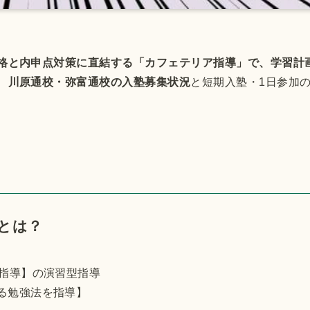
格と内申点対策に直結する「カフェテリア指導」で、学習計
、
川原通校・弥富通校の入塾募集状況
と短期入塾・1日参加
とは？
科指導】の演習型指導
る勉強法を指導】