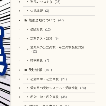
(25)
塾長のつぶやき
(3)
短期講習
勉強全般について
(47)
(12)
受験対策
(9)
定期テスト対策
愛知県の公立高校・私立高校受験対策
(12)
(7)
時事問題
受験情報
(101)
(21)
公立中学・公立高校
(24)
愛知県の受験システム・受験情報
(38)
私立中学・私立高校