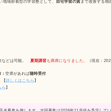
い地域密着型の学習塾として、
自宅学習の質
まで改善する独
験などは可能。
夏期講習
も満席になりました。
（現在：202
加：
空席があれば
随時受付
 【
詳しくはこちら
】
ちら
】
名募集を致します。次回募集は2026年11月頃を予定して