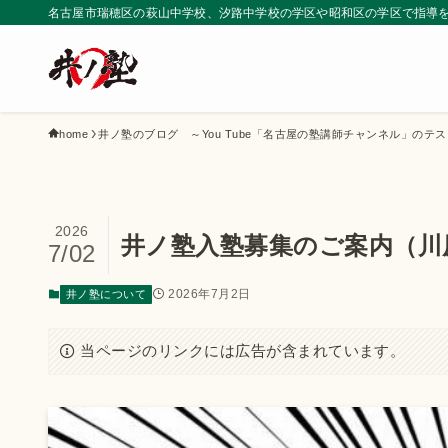
名古屋市瑞穂区の萩山中学校、汐路中学校の学区や昭和区の学区で指導
home
井ノ塾のブログ ～You Tube「名古屋の塾講師チャンネル」のテ
2026
井ノ塾入塾募集のご案内（川
7/02
2026年7月2日
井ノ塾について
当ページのリンクには広告が含まれています。