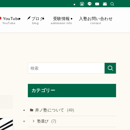
受験情報
入塾お問い合わせ
YouTube
ブログ
admission info
contact
YouTube
blog
カテゴリー
井ノ塾について
(49)
(7)
塾選び