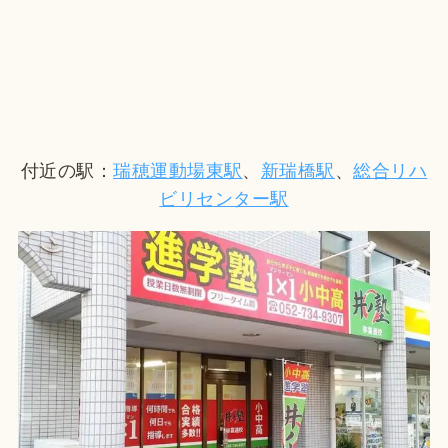
付近の駅：
瑞穂運動場東駅
、
新瑞橋駅
、
総合リハ
ビリセンター駅