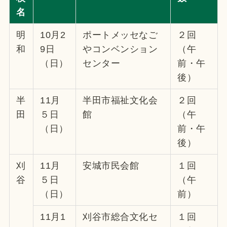
名
明
10月2
ポートメッセなご
２回
和
9日
やコンベンション
（午
（日）
センター
前・午
後）
半
11月
半田市福祉文化会
２回
田
５日
館
（午
（日）
前・午
後）
刈
11月
安城市民会館
１回
谷
５日
（午
（日）
前）
11月1
刈谷市総合文化セ
１回