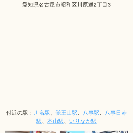
愛知県名古屋市昭和区川原通2丁目3
付近の駅：
川名駅
、
覚王山駅
、
八事駅
、
八事日赤
駅
、
本山駅
、
いりなか駅