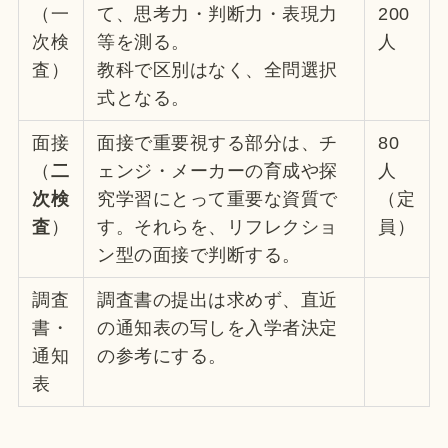
（一
て、思考力・判断力・表現力
200
次検
等を測る。
人
査）
教科で区別はなく、全問選択
式となる。
面接
面接で重要視する部分は、チ
80
（
二
ェンジ・メーカーの育成や探
人
次検
究学習にとって重要な資質で
（定
査
）
す。それらを、リフレクショ
員）
ン型の面接で判断する。
調査
調査書の提出は求めず、直近
書・
の通知表の写しを入学者決定
通知
の参考にする。
表