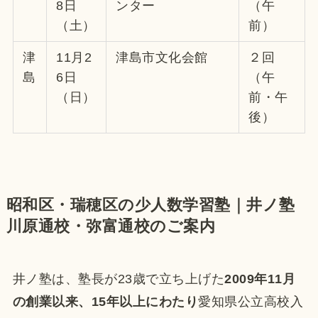
8日
ンター
（午
（土）
前）
津
11月2
津島市文化会館
２回
島
6日
（午
（日）
前・午
後）
昭和区・瑞穂区の少人数学習塾｜井ノ塾
川原通校・弥富通校のご案内
井ノ塾は、塾長が23歳で立ち上げた
2009年11月
の創業以来、15年以上にわたり
愛知県公立高校入