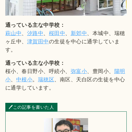
通っている主な中学校：
萩山中
、
汐路
中
、
桜田中
、
新郊中
、本城中、瑞穂
ヶ丘中、
津賀田中
の生徒を中心に通学していま
す。
通っている主な小学校：
桜小、春日野小、呼続小、
弥富小
、豊岡小、
陽明
小
、
中根小
。
瑞穂区
、南区、天白区の生徒を中心
に通学しています。
🖊この記事を書いた人